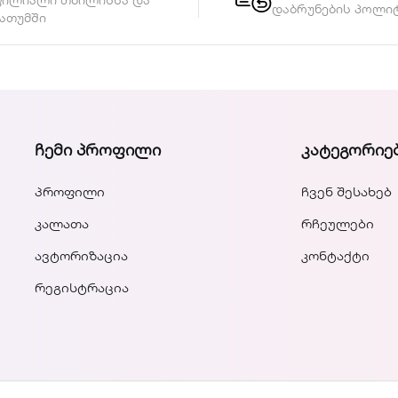
ფილიალი თბილისსა და
დაბრუნების პოლი
ათუმში
ᲩᲔᲛᲘ ᲞᲠᲝᲤᲘᲚᲘ
ᲙᲐᲢᲔᲒᲝᲠᲘᲔ
პროფილი
ჩვენ შესახებ
კალათა
რჩეულები
ავტორიზაცია
კონტაქტი
რეგისტრაცია