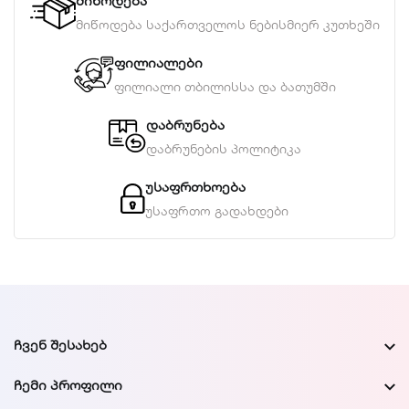
მიწოდება
მიწოდება საქართველოს ნებისმიერ კუთხეში
ფილიალები
ფილიალი თბილისსა და ბათუმში
დაბრუნება
დაბრუნების პოლიტიკა
უსაფრთხოება
უსაფრთო გადახდები
ᲩᲕᲔᲜ ᲨᲔᲡᲐᲮᲔᲑ
ᲩᲔᲛᲘ ᲞᲠᲝᲤᲘᲚᲘ