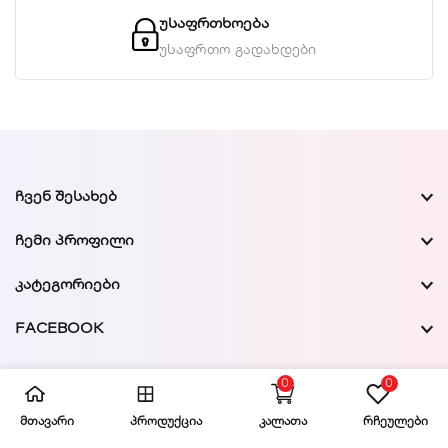
უსაფრთხოება
უსაფრთო გადახდები
ᲩᲕᲔᲜ ᲨᲔᲡᲐᲮᲔᲑ
ᲩᲔᲛᲘ ᲞᲠᲝᲤᲘᲚᲘ
ᲙᲐᲢᲔᲒᲝᲠᲘᲔᲑᲘ
FACEBOOK
0
0
მთავარი
პროდუქცია
კალათა
რჩეულები
© 2019-2024
Topautoparts.ge . All Rights Reserved.