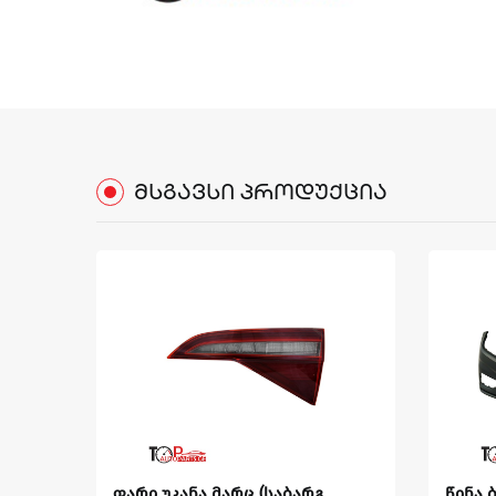
ᲛᲡᲒᲐᲕᲡᲘ
ᲞᲠᲝᲓᲣᲥᲪᲘᲐ
2019-
ფარი უკანა მარც (საბარგ.
წინა ბ